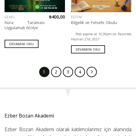
₺
400,00
GENEL
EĞITIM
Aura Taraması
Bilgelik ve Felsefe Okulu
Uygulamalı Atölye
Post expires at 10:30pm on Pazartesi
Haziran 21st, 2027
DEVAMINI OKU
DEVAMINI OKU
1
2
3
4
Ezber Bozan Akademi
Ezber Bozan Akademi olarak katılımcılarımız için alanında