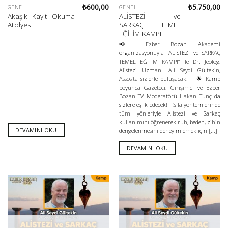
₺
600,00
₺
5.750,00
GENEL
GENEL
Akaşik Kayıt Okuma
ALİSTEZİ ve
Atölyesi
SARKAÇ TEMEL
EĞİTİM KAMPI
📢 Ezber Bozan Akademi
organizasyonuyla “ALİSTEZİ ve SARKAÇ
TEMEL EĞİTİM KAMPI” ile Dr. Jeolog,
Alistezi Uzmanı Ali Seydi Gültekin,
Assos’ta sizlerle buluşacak! 🌟 Kamp
boyunca Gazeteci, Girişimci ve Ezber
Bozan TV Moderatörü Hakan Tunç da
sizlere eşlik edecek! Şifa yöntemlerinde
tüm yönleriyle Alistezi ve Sarkaç
kullanımını öğrenerek ruh, beden, zihin
DEVAMINI OKU
dengelenmesini deneyimlemek için [...]
DEVAMINI OKU