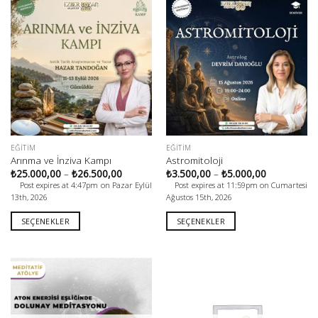
Bu
Bu
EĞITIM
EĞITIM
Arınma ve İnziva Kampı
Astromitoloji
ürünün
ürünün
Fiyat
Fiyat
₺
25.000,00
–
₺
26.500,00
₺
3.500,00
–
₺
5.000,00
birden
birden
aralığı:
aralığı:
Post expires at 4:47pm on Pazar Eylül
Post expires at 11:59pm on Cumartesi
₺25.000,00
₺3.500,00
fazla
fazla
13th, 2026
Ağustos 15th, 2026
-
-
varyasyonu
varyasyonu
₺26.500,00
₺5.000,00
SEÇENEKLER
SEÇENEKLER
var.
var.
Seçenekler
Seçenekler
ürün
ürün
sayfasından
sayfasından
seçilebilir
seçilebilir