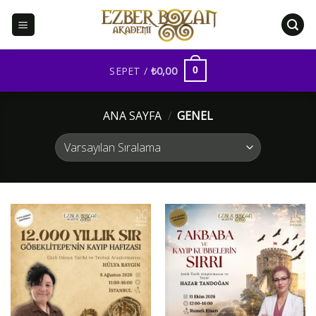
İçeriğe
atla
SEPET /
₺
0,00
0
ANA SAYFA
/
GENEL