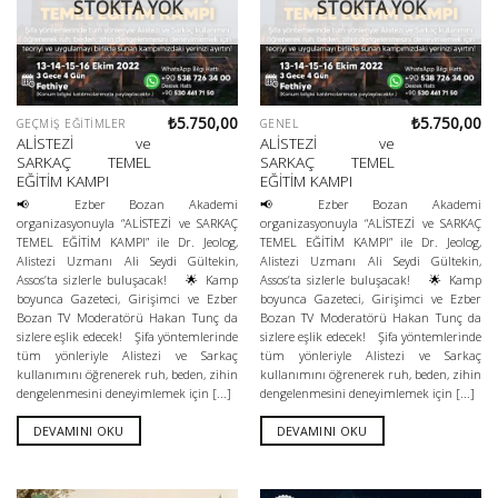
STOKTA YOK
STOKTA YOK
₺
5.750,00
₺
5.750,00
GEÇMIŞ EĞITIMLER
GENEL
ALİSTEZİ ve
ALİSTEZİ ve
SARKAÇ TEMEL
SARKAÇ TEMEL
EĞİTİM KAMPI
EĞİTİM KAMPI
📢 Ezber Bozan Akademi
📢 Ezber Bozan Akademi
organizasyonuyla “ALİSTEZİ ve SARKAÇ
organizasyonuyla “ALİSTEZİ ve SARKAÇ
TEMEL EĞİTİM KAMPI” ile Dr. Jeolog,
TEMEL EĞİTİM KAMPI” ile Dr. Jeolog,
Alistezi Uzmanı Ali Seydi Gültekin,
Alistezi Uzmanı Ali Seydi Gültekin,
Assos’ta sizlerle buluşacak! 🌟 Kamp
Assos’ta sizlerle buluşacak! 🌟 Kamp
boyunca Gazeteci, Girişimci ve Ezber
boyunca Gazeteci, Girişimci ve Ezber
Bozan TV Moderatörü Hakan Tunç da
Bozan TV Moderatörü Hakan Tunç da
sizlere eşlik edecek! Şifa yöntemlerinde
sizlere eşlik edecek! Şifa yöntemlerinde
tüm yönleriyle Alistezi ve Sarkaç
tüm yönleriyle Alistezi ve Sarkaç
kullanımını öğrenerek ruh, beden, zihin
kullanımını öğrenerek ruh, beden, zihin
dengelenmesini deneyimlemek için [...]
dengelenmesini deneyimlemek için [...]
DEVAMINI OKU
DEVAMINI OKU