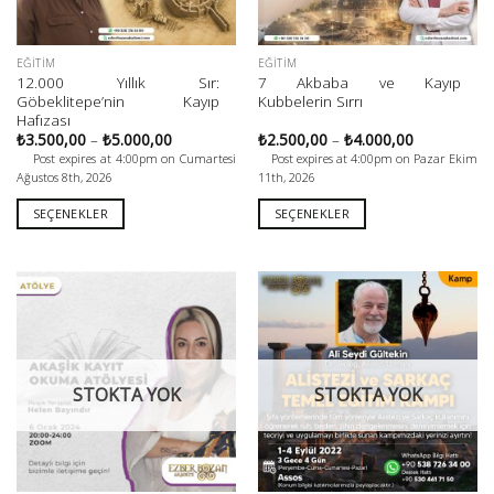
Bu
Bu
EĞITIM
EĞITIM
12.000 Yıllık Sır:
7 Akbaba ve Kayıp
ürünün
ürünün
Göbeklitepe’nin Kayıp
Kubbelerin Sırrı
birden
birden
Hafızası
fazla
fazla
Fiyat
Fiyat
₺
3.500,00
–
₺
5.000,00
₺
2.500,00
–
₺
4.000,00
aralığı:
aralığı:
varyasyonu
varyasyonu
Post expires at 4:00pm on Cumartesi
Post expires at 4:00pm on Pazar Ekim
₺3.500,00
₺2.500,00
Ağustos 8th, 2026
11th, 2026
var.
var.
-
-
₺5.000,00
₺4.000,00
Seçenekler
Seçenekler
SEÇENEKLER
SEÇENEKLER
ürün
ürün
sayfasından
sayfasından
seçilebilir
seçilebilir
STOKTA YOK
STOKTA YOK