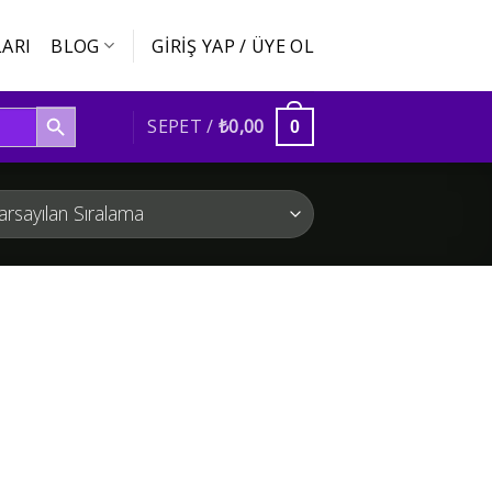
ARI
BLOG
GIRIŞ YAP / ÜYE OL
SEARCH BUTTON
SEPET /
₺
0,00
0