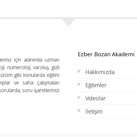
Ezber Bozan Akademi
arımız için alanında uzman
ji, numeroloji, varoluş, gizli
Hakkımızda
ütürizm gibi konularda eğitim
amplar ve saha çalışmaları
Eğitimler
orularda, soru işaretlerinizi
Videolar
İletişim