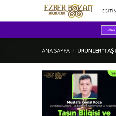
İçeriğe
atla
EĞITI
Search
for:
ANA SAYFA
/
ÜRÜNLER “TAŞ 