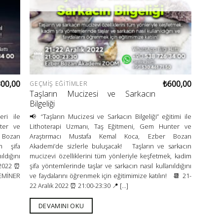
300,00
₺
600,00
GEÇMIŞ EĞITIMLER
Taşların Mucizesi ve Sarkacın
Bilgeliği
eri ile
📢 “Taşların Mucizesi ve Sarkacın Bilgeliği” eğitimi ile
ter ve
Lithoterapi Uzmanı, Taş Eğitmeni, Gem Hunter ve
 Bozan
Araştırmacı Mustafa Kemal Koca, Ezber Bozan
m şifa
Akademi’de sizlerle buluşacak! Taşların ve sarkacın
ldığını
mucizevi özelliklerini tüm yönleriyle keşfetmek, kadim
 2022 ⏰
şifa yöntemlerinde taşlar ve sarkacın nasıl kullanıldığını
EMİNER
ve faydalarını öğrenmek için eğitimimize katılın! 📆 21-
22 Aralık 2022 ⏰ 21:00-23:30 📍 [...]
DEVAMINI OKU