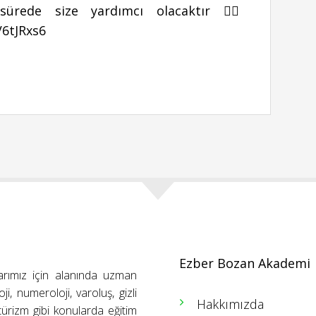
sürede size yardımcı olacaktır 👉🏻
V6tJRxs6
Ezber Bozan Akademi
arımız için alanında uzman
ji, numeroloji, varoluş, gizli
Hakkımızda
ütürizm gibi konularda eğitim