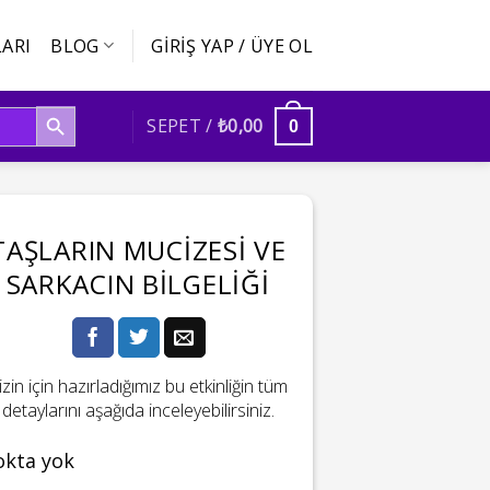
ARI
BLOG
GIRIŞ YAP / ÜYE OL
SEARCH BUTTON
SEPET /
₺
0,00
0
TAŞLARIN MUCIZESI VE
SARKACIN BILGELIĞI
izin için hazırladığımız bu etkinliğin tüm
detaylarını aşağıda inceleyebilirsiniz.
okta yok