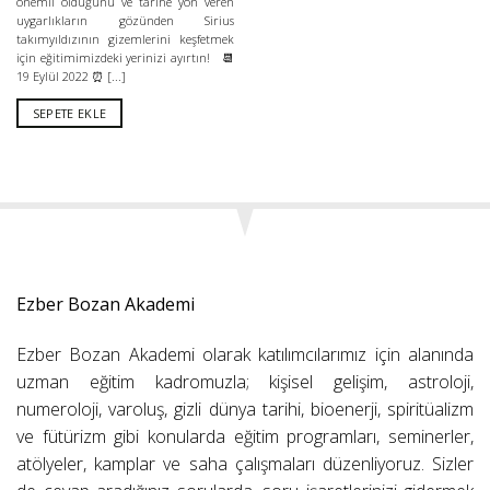
önemli olduğunu ve tarihe yön veren
uygarlıkların gözünden Sirius
takımyıldızının gizemlerini keşfetmek
için eğitimimizdeki yerinizi ayırtın! 📆
19 Eylül 2022 ⏰ [...]
SEPETE EKLE
Ezber Bozan Akademi
Ezber Bozan Akademi olarak katılımcılarımız için alanında
uzman eğitim kadromuzla; kişisel gelişim, astroloji,
numeroloji, varoluş, gizli dünya tarihi, bioenerji, spiritüalizm
ve fütürizm gibi konularda eğitim programları, seminerler,
atölyeler, kamplar ve saha çalışmaları düzenliyoruz. Sizler