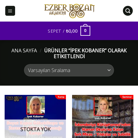
İçeriğe
atla
SEPET /
₺
0,00
0
ANA SAYFA
/
ÜRÜNLER “IPEK KOBANER” OLARAK
ETIKETLENDI
STOKTA YOK