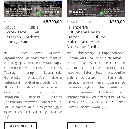
₺
5.700,00
₺
250,00
GENEL
GEÇMIŞ EĞITIMLER
Boyut Kapısı
İskenderiye
Göbeklitepe ve
Kütüphanesi’nden
Zerzevan Mithras
Harran Okulu’na
Tapınağı Kampı
Kalan Sırlı Miras –
Yıldızlar ve Sabiilik
📢 Ezber Bozan Akademi
📢 “İskenderiye Kütüphanesi’nden
organizasyonuyla Araştırmacı Yazar ve
Harran Okulu’na Kalan Sırlı Miras –
Arkeolog İpek Kobaner, “Boyut Kapısı
Yıldızlar ve Sabiilik” semineri ile
Göbeklitepe ve Zerzevan Mithras
Araştırmacı Yazar ve Arkeolog İpek
Tapınağı Kampı” kapsamında
Kobaner, Ezber Bozan Akademi’de
Güneydoğu Anadolu’da sizlerle
sizlerle buluşacak! Harran’dan
buluşacak! Akıl almaz bağlantıların
başlayıp İtalya’ya kadar uzanan ve
ilk kez konuşulacağı İpek Kobaner’in
rönesansı başlatan bilinç transferinin
ezber bozan semineriyle; Mithra
perde arkasını keşfetmek için
inanışının sırlarını, Mithras
seminerimizdeki yerinizi ayırtın! 📆 24
Tapınağı’nın Zerzevan, Göbeklitepe ve
Ekim 2022 ⏰ 20:00-22:30 📍 Ezber
Mu ile bağlantılarını tüm gerçekliğiyle
Bozan Akademi ZOOM [...]
öğrenmek ve adım adım Diyarbakır ve
[...]
DEVAMINI OKU
SEPETE EKLE