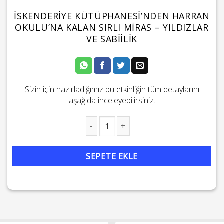
İSKENDERIYE KÜTÜPHANESI’NDEN HARRAN
OKULU’NA KALAN SIRLI MIRAS – YILDIZLAR
VE SABIILIK
Sizin için hazırladığımız bu etkinliğin tüm detaylarını
aşağıda inceleyebilirsiniz.
İskenderiye Kütüphanesi'nden Harran Okulu'na Kalan Sırlı Miras - 
SEPETE EKLE