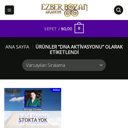
İçeriğe
atla
SEPET /
₺
0,00
0
ANA SAYFA
/
ÜRÜNLER “DNA AKTIVASYONU” OLARAK
ETIKETLENDI
STOKTA YOK