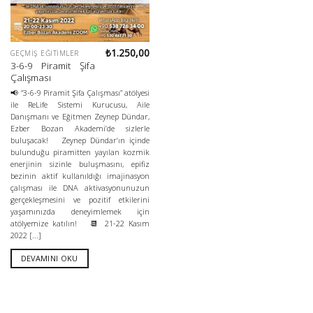
₺
1.250,00
GEÇMIŞ EĞITIMLER
3-6-9 Piramit Şifa
Çalışması
📢 “3-6-9 Piramit Şifa Çalışması” atölyesi
ile ReLife Sistemi Kurucusu, Aile
Danışmanı ve Eğitmen Zeynep Dündar,
Ezber Bozan Akademi’de sizlerle
buluşacak! Zeynep Dündar’ın içinde
bulunduğu piramitten yayılan kozmik
enerjinin sizinle buluşmasını, epifiz
bezinin aktif kullanıldığı imajinasyon
çalışması ile DNA aktivasyonunuzun
gerçekleşmesini ve pozitif etkilerini
yaşamınızda deneyimlemek için
atölyemize katılın! 📆 21-22 Kasım
2022 [...]
DEVAMINI OKU