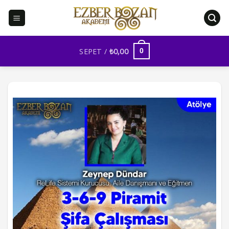
İçeriğe
atla
SEPET /
₺
0,00
0