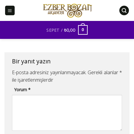
İçeriğe
atla
SEPET /
₺
0,00
0
Bir yanıt yazın
E-posta adresiniz yayınlanmayacak.
Gerekli alanlar
*
ile işaretlenmişlerdir
Yorum
*