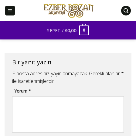
İçeriğe
atla
SEPET /
₺
0,00
0
Bir yanıt yazın
E-posta adresiniz yayınlanmayacak.
Gerekli alanlar
*
ile işaretlenmişlerdir
Yorum
*