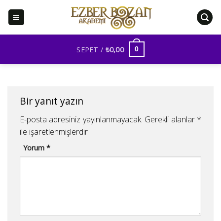
İçeriğe
atla
SEPET /
₺
0,00
0
Bir yanıt yazın
E-posta adresiniz yayınlanmayacak.
Gerekli alanlar
*
ile işaretlenmişlerdir
Yorum
*