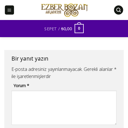
İçeriğe
atla
SEPET /
₺
0,00
0
Bir yanıt yazın
E-posta adresiniz yayınlanmayacak.
Gerekli alanlar
*
ile işaretlenmişlerdir
Yorum
*