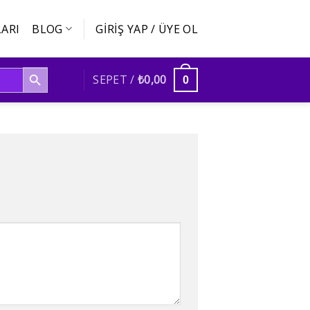
ARI
BLOG
GIRIŞ YAP / ÜYE OL
SEARCH BUTTON
SEPET /
₺
0,00
0