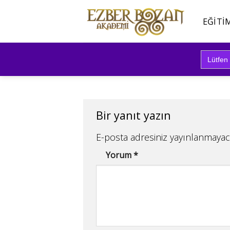
İçeriğe
atla
EĞITI
Search
for:
Bir yanıt yazın
E-posta adresiniz yayınlanmayac
Yorum
*