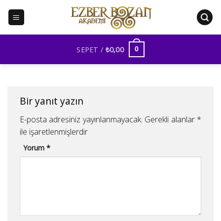
İçeriğe
atla
SEPET /
₺
0,00
0
Bir yanıt yazın
E-posta adresiniz yayınlanmayacak.
Gerekli alanlar
*
ile işaretlenmişlerdir
Yorum
*