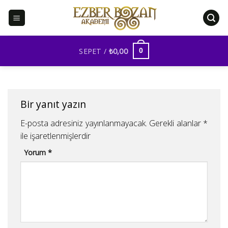
İçeriğe
atla
SEPET /
₺
0,00
0
Bir yanıt yazın
E-posta adresiniz yayınlanmayacak.
Gerekli alanlar
*
ile işaretlenmişlerdir
Yorum
*