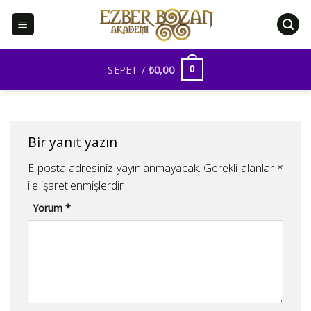
İçeriğe
atla
SEPET /
₺
0,00
0
Bir yanıt yazın
E-posta adresiniz yayınlanmayacak.
Gerekli alanlar
*
ile işaretlenmişlerdir
Yorum
*