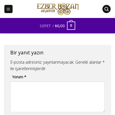
İçeriğe
atla
SEPET /
₺
0,00
0
Bir yanıt yazın
E-posta adresiniz yayınlanmayacak.
Gerekli alanlar
*
ile işaretlenmişlerdir
Yorum
*