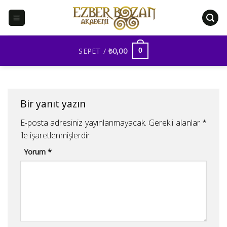
İçeriğe
atla
SEPET /
₺
0,00
0
Bir yanıt yazın
E-posta adresiniz yayınlanmayacak.
Gerekli alanlar
*
ile işaretlenmişlerdir
Yorum
*