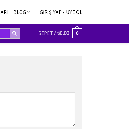
ARI
BLOG
GIRIŞ YAP / ÜYE OL
SEARCH BUTTON
SEPET /
₺
0,00
0