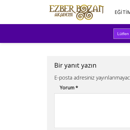
İçeriğe
atla
EĞITI
Search
for:
Bir yanıt yazın
E-posta adresiniz yayınlanmayac
Yorum
*