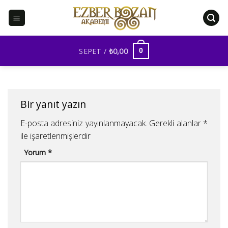
İçeriğe
atla
SEPET /
₺
0,00
0
Bir yanıt yazın
E-posta adresiniz yayınlanmayacak.
Gerekli alanlar
*
ile işaretlenmişlerdir
Yorum
*