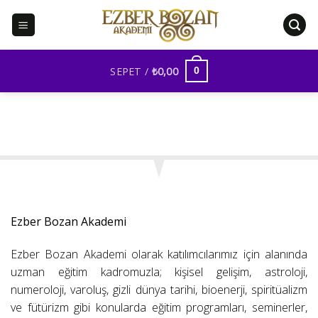
İçeriğe
atla
SEPET /
₺
0,00
0
Ezber Bozan Akademi
Ezber Bozan Akademi olarak katılımcılarımız için alanında
uzman eğitim kadromuzla; kişisel gelişim, astroloji,
numeroloji, varoluş, gizli dünya tarihi, bioenerji, spiritüalizm
ve fütürizm gibi konularda eğitim programları, seminerler,