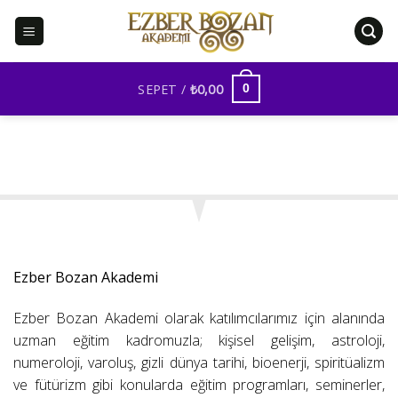
İçeriğe
atla
SEPET /
₺
0,00
0
Ezber Bozan Akademi
Ezber Bozan Akademi olarak katılımcılarımız için alanında
uzman eğitim kadromuzla; kişisel gelişim, astroloji,
numeroloji, varoluş, gizli dünya tarihi, bioenerji, spiritüalizm
ve fütürizm gibi konularda eğitim programları, seminerler,