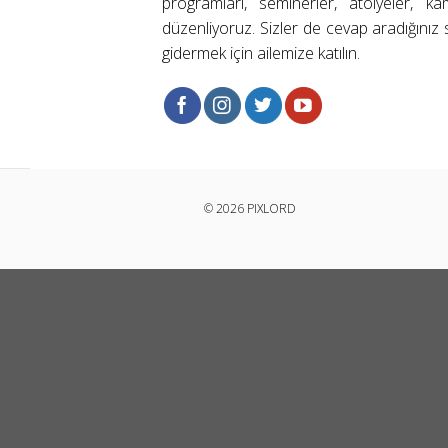
programları, seminerler, atölyeler, k
düzenliyoruz. Sizler de cevap aradığınız s
gidermek için ailemize katılın.
© 2026 PIXLORD