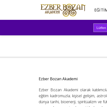
İçeriğe
atla
EĞITI
Search
for:
Ezber Bozan Akademi
Ezber Bozan Akademi olarak katılımcıl
eğitim kadromuzla; kişisel gelişim, astrolo
dünya tarihi, bioenerji, spiritüalizm ve f