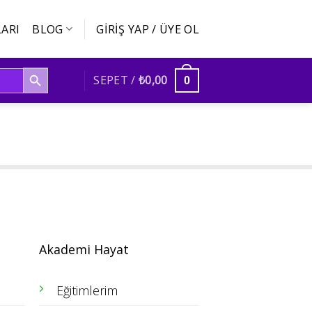
ARI
BLOG
GIRIŞ YAP / ÜYE OL
SEARCH BUTTON
SEPET /
₺
0,00
0
Akademi Hayat
Eğitimlerim