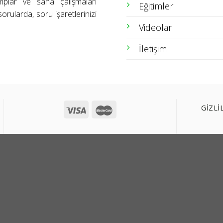
amplar ve saha çalışmaları
Eğitimler
orularda, soru işaretlerinizi
Videolar
İletişim
GİZLİ