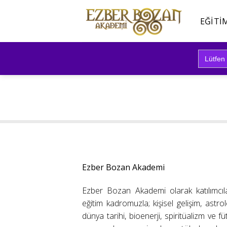
İçeriğe
atla
EĞITI
Search
for:
Ezber Bozan Akademi
Ezber Bozan Akademi olarak katılımcıl
eğitim kadromuzla; kişisel gelişim, astrolo
dünya tarihi, bioenerji, spiritüalizm ve f