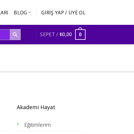
ARI
BLOG
GIRIŞ YAP / ÜYE OL
SEARCH BUTTON
SEPET /
₺
0,00
0
Akademi Hayat
Eğitimlerim