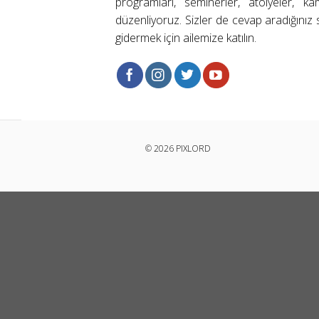
programları, seminerler, atölyeler, k
düzenliyoruz. Sizler de cevap aradığınız s
gidermek için ailemize katılın.
© 2026 PIXLORD