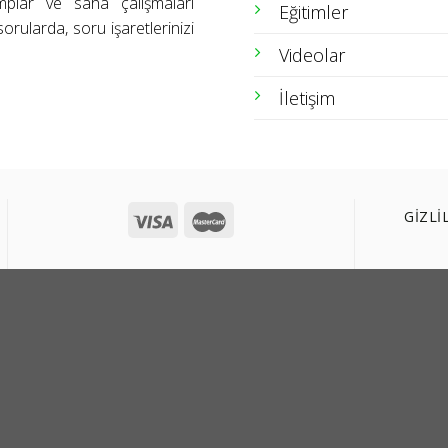
amplar ve saha çalışmaları
Eğitimler
orularda, soru işaretlerinizi
Videolar
İletişim
GİZLİ