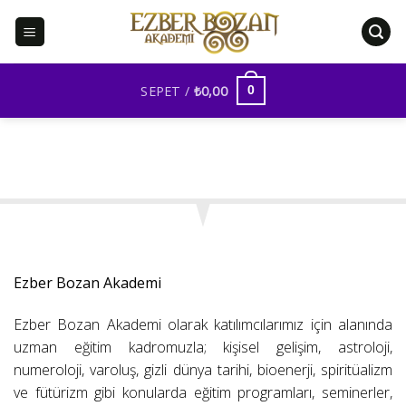
İçeriğe
atla
SEPET /
₺
0,00
0
Ezber Bozan Akademi
Ezber Bozan Akademi olarak katılımcılarımız için alanında
uzman eğitim kadromuzla; kişisel gelişim, astroloji,
numeroloji, varoluş, gizli dünya tarihi, bioenerji, spiritüalizm
ve fütürizm gibi konularda eğitim programları, seminerler,