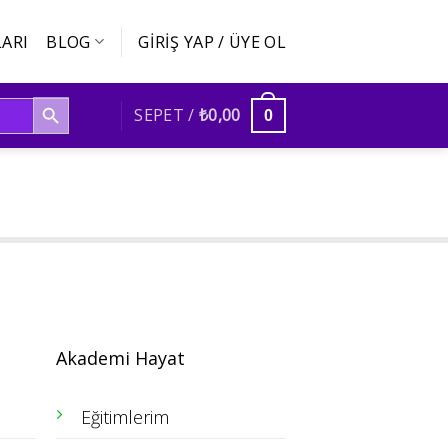
ARI
BLOG
GIRIŞ YAP / ÜYE OL
SEARCH BUTTON
SEPET /
₺
0,00
0
Akademi Hayat
Eğitimlerim