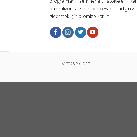
programları, seminerler, atölyeler, k
düzenliyoruz. Sizler de cevap aradığınız s
gidermek için ailemize katılın.
© 2026 PIXLORD