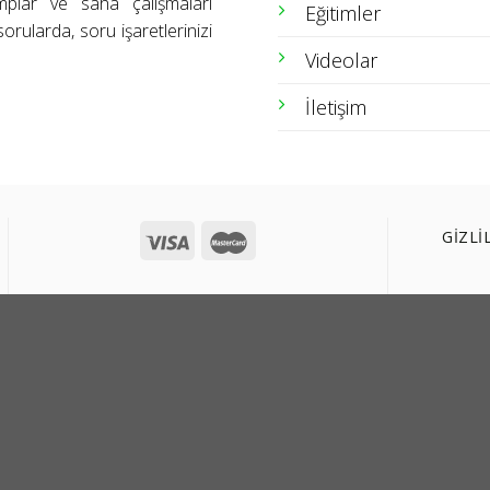
amplar ve saha çalışmaları
Eğitimler
orularda, soru işaretlerinizi
Videolar
İletişim
GİZLİ