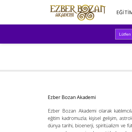
İçeriğe
atla
EĞITI
Search
for:
Ezber Bozan Akademi
Ezber Bozan Akademi olarak katılımcıl
eğitim kadromuzla; kişisel gelişim, astrolo
dünya tarihi, bioenerji, spiritüalizm ve f