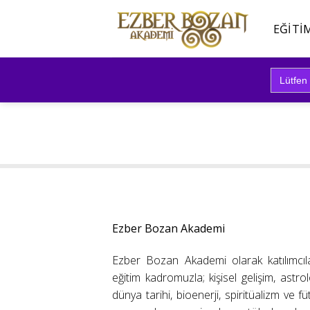
İçeriğe
atla
EĞITI
Search
for:
Ezber Bozan Akademi
Ezber Bozan Akademi olarak katılımcıl
eğitim kadromuzla; kişisel gelişim, astrolo
dünya tarihi, bioenerji, spiritüalizm ve f