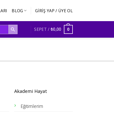
ARI
BLOG
GIRIŞ YAP / ÜYE OL
SEARCH BUTTON
SEPET /
₺
0,00
0
Akademi Hayat
Eğitimlerim