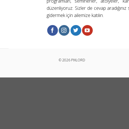
programları, seminerler, atölyeler, k
düzenliyoruz. Sizler de cevap aradığınız s
gidermek için ailemize katılın.
© 2026 PIXLORD