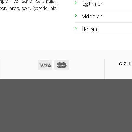
amplar ve saha çalışmaları
Eğitimler
orularda, soru işaretlerinizi
Videolar
İletişim
GİZLİ