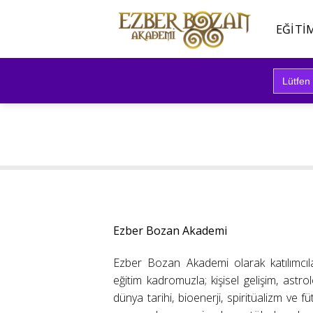
İçeriğe
atla
EĞITI
Search
for:
Ezber Bozan Akademi
Ezber Bozan Akademi olarak katılımcıl
eğitim kadromuzla; kişisel gelişim, astrolo
dünya tarihi, bioenerji, spiritüalizm ve f