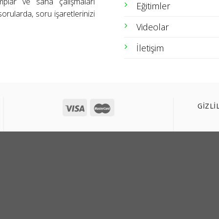
amplar ve saha çalışmaları
Eğitimler
orularda, soru işaretlerinizi
Videolar
İletişim
GİZLİ