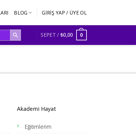
ARI
BLOG
GIRIŞ YAP / ÜYE OL
SEARCH BUTTON
SEPET /
₺
0,00
0
Akademi Hayat
Eğitimlerim