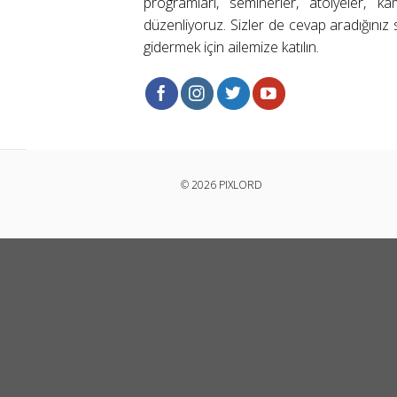
programları, seminerler, atölyeler, k
düzenliyoruz. Sizler de cevap aradığınız s
gidermek için ailemize katılın.
© 2026 PIXLORD