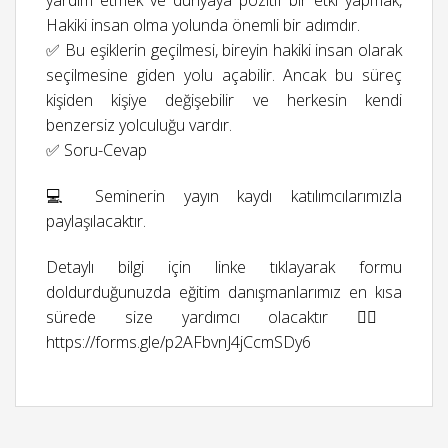
yardım etmek ve dünyaya pozitif bir etki yapmak,
Hakiki insan olma yolunda önemli bir adımdır.
✅ Bu eşiklerin geçilmesi, bireyin hakiki insan olarak
seçilmesine giden yolu açabilir. Ancak bu süreç
kişiden kişiye değişebilir ve herkesin kendi
benzersiz yolculuğu vardır.
✅ Soru-Cevap
💻 Seminerin yayın kaydı katılımcılarımızla
paylaşılacaktır.
Detaylı bilgi için linke tıklayarak formu
doldurduğunuzda eğitim danışmanlarımız en kısa
sürede size yardımcı olacaktır 👉🏻
https://forms.gle/p2AFbvnJ4jCcmSDy6