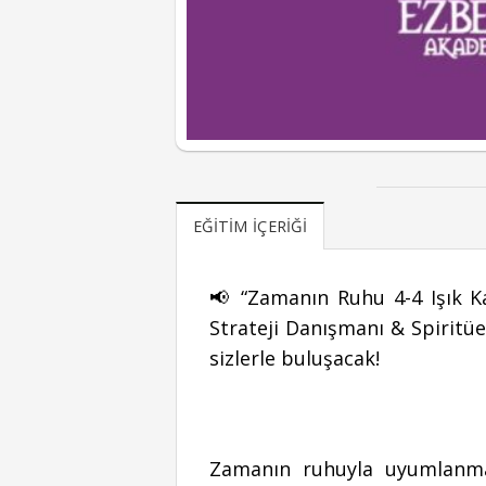
EĞITIM İÇERIĞI
📢 “Zamanın Ruhu 4-4 Işık Kap
Strateji Danışmanı & Spiritü
sizlerle buluşacak!
Zamanın ruhuyla uyumlanmak