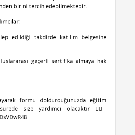
den birini tercih edebilmektedir.
ımcılar;
lep edildiği takdirde katılım belgesine
uluslararası geçerli sertifika almaya hak
ıklayarak formu doldurduğunuzda eğitim
sürede size yardımcı olacaktır 👉🏻
kKDsVDwR48