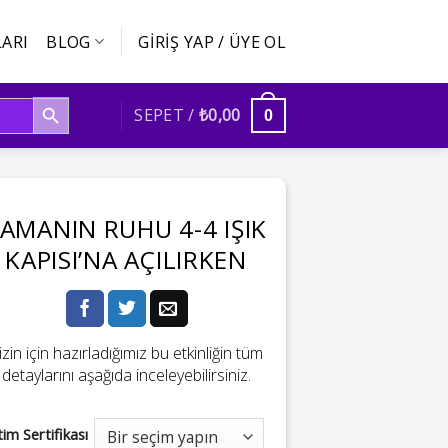
ARI
BLOG
GIRIŞ YAP / ÜYE OL
SEARCH BUTTON
SEPET /
₺
0,00
0
AMANIN RUHU 4-4 IŞIK
KAPISI’NA AÇILIRKEN
izin için hazırladığımız bu etkinliğin tüm
detaylarını aşağıda inceleyebilirsiniz.
tim Sertifikası