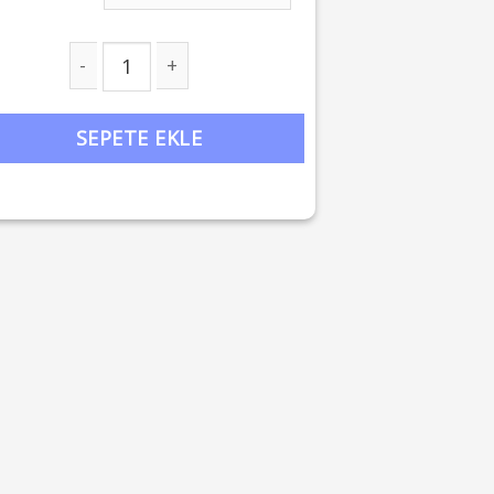
manın Ruhu 4-4 Işık Kapısı’na Açılırken adet
SEPETE EKLE