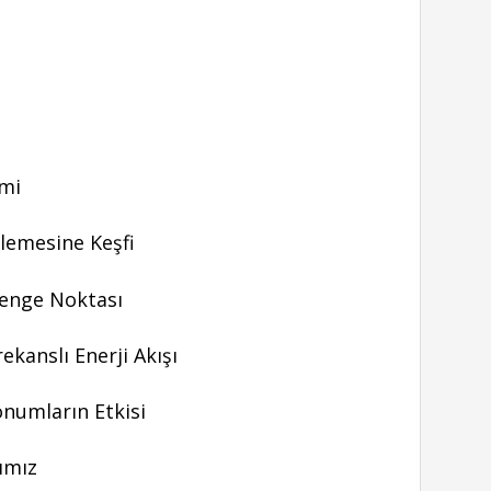
imi
nlemesine Keşfi
enge Noktası
kanslı Enerji Akışı
numların Etkisi
şımız