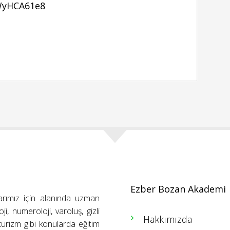
WyHCA61e8
Ezber Bozan Akademi
arımız için alanında uzman
ji, numeroloji, varoluş, gizli
Hakkımızda
ütürizm gibi konularda eğitim