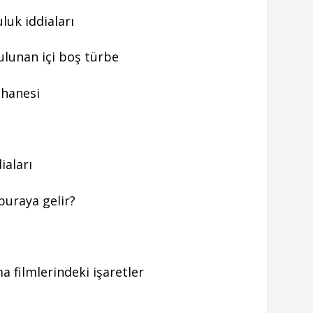
luk iddiaları
lunan içi boş türbe
hanesi
iaları
buraya gelir?
a filmlerindeki işaretler