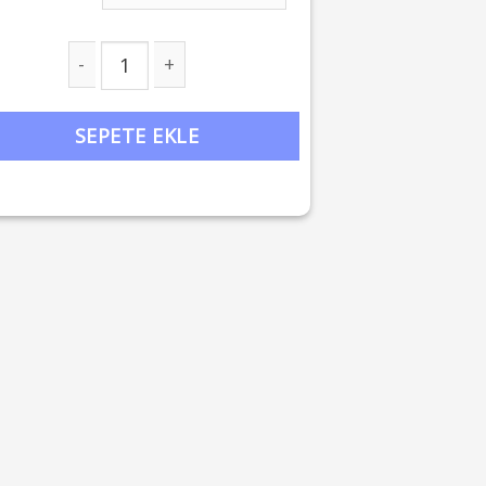
manda Yürüyenler Kapalıçarşı Gezisi adet
SEPETE EKLE