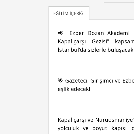
EĞITIM İÇERIĞI
📢 Ezber Bozan Akademi o
Kapalıçarşı Gezisi” kapsa
İstanbul’da sizlerle buluşacak
🌟 Gazeteci, Girişimci ve Ez
eşlik edecek!
Kapalıçarşı ve Nuruosmaniye’n
yolculuk ve boyut kapısı id