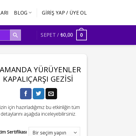
ARI
BLOG
GIRIŞ YAP / ÜYE OL
SEARCH BUTTON
SEPET /
₺
0,00
0
ZAMANDA YÜRÜYENLER
KAPALIÇARŞI GEZISI
izin için hazırladığımız bu etkinliğin tüm
detaylarını aşağıda inceleyebilirsiniz.
tim Sertifikası