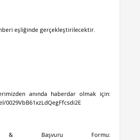
beri eşliğinde gerçekleştirilecektir.
rimizden anında haberdar olmak için:
el/0029VbB61xzLdQegFfcsdi2E
i & Başvuru Formu: