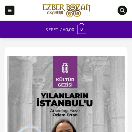
İçeriğe
atla
SEPET /
₺
0,00
0