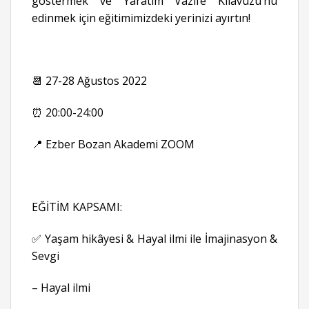
göstermek ve Yaratım Vazife Kılavuzu’nu
edinmek için eğitimimizdeki yerinizi ayırtın!
📆 27-28 Ağustos 2022
⏰ 20:00-24:00
📍 Ezber Bozan Akademi ZOOM
EĞİTİM KAPSAMI:
✅ Yaşam hikâyesi & Hayal ilmi ile İmajinasyon &
Sevgi
– Hayal ilmi