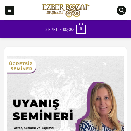
İçeriğe
atla
SEPET /
₺
0,00
0