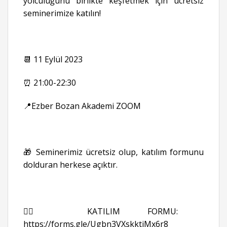
yolculuğunu birlikte keşfetmek için ücretsiz
seminerimize katılın!
📆 11 Eylül 2023
⏰ 21:00-22:30
📍Ezber Bozan Akademi ZOOM
🎁 Seminerimiz ücretsiz olup, katılım formunu
dolduran herkese açıktır.
👉🏻 KATILIM FORMU:
https://forms.gle/Ugbn3VXskktjMx6r8