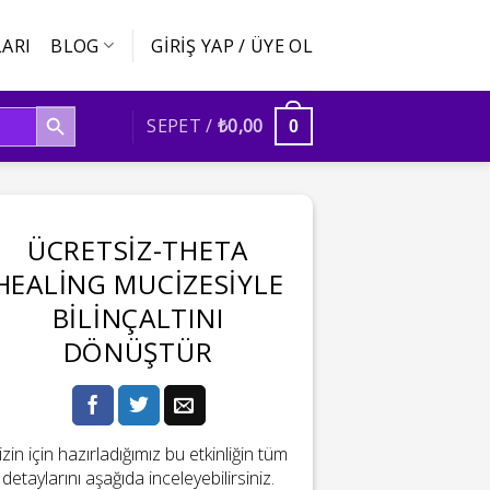
ARI
BLOG
GIRIŞ YAP / ÜYE OL
SEARCH BUTTON
SEPET /
₺
0,00
0
ÜCRETSİZ-THETA
HEALING MUCIZESIYLE
BILINÇALTINI
DÖNÜŞTÜR
izin için hazırladığımız bu etkinliğin tüm
detaylarını aşağıda inceleyebilirsiniz.