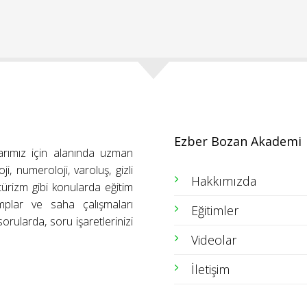
Ezber Bozan Akademi
arımız için alanında uzman
ji, numeroloji, varoluş, gizli
Hakkımızda
ütürizm gibi konularda eğitim
amplar ve saha çalışmaları
Eğitimler
orularda, soru işaretlerinizi
Videolar
İletişim