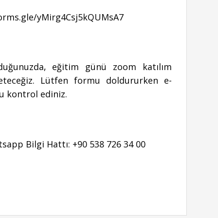
forms.gle/yMirg4Csj5kQUMsA7
duğunuzda, eğitim günü zoom katılım
ileteceğiz. Lütfen formu doldururken e-
 kontrol ediniz.
app Bilgi Hattı: +90 538 726 34 00