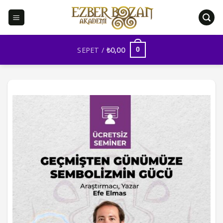
İçeriğe
atla
SEPET /
₺
0,00
0