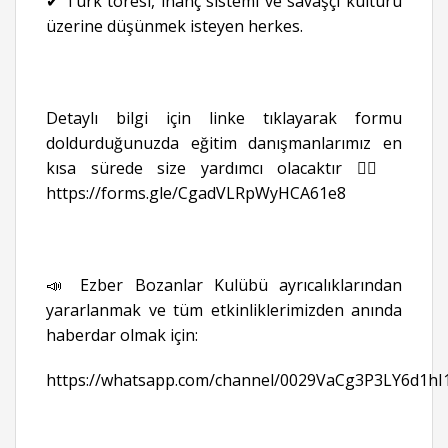
✔ Türk töresi, inanç sistemi ve savaşçı kültürü
üzerine düşünmek isteyen herkes.
Detaylı bilgi için linke tıklayarak formu
doldurduğunuzda eğitim danışmanlarımız en
kısa sürede size yardımcı olacaktır 👉🏻
https://forms.gle/CgadVLRpWyHCA61e8
📣 Ezber Bozanlar Kulübü ayrıcalıklarından
yararlanmak ve tüm etkinliklerimizden anında
haberdar olmak için:
https://whatsapp.com/channel/0029VaCg3P3LY6d1hI