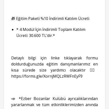
🎁 Eğitim Paketi %10 İndirimli Katılım Ücreti:
* 4 Modül İçin İndirimli Toplam Katılım
Ücreti: 30.600 TL’dir.*
Detaylı bilgi için linke tıklayarak formu
doldurduğunuzda eğitim danışmanlarımız en
kısa sürede size yardımcı olacaktır 👉🏻
https://forms.gle/XornjMQLzRWFnEyF9
📣 *Ezber Bozanlar Kulübü ayrıcalıklarından
yararlanmak ve tüm etkinliklerimizden anında