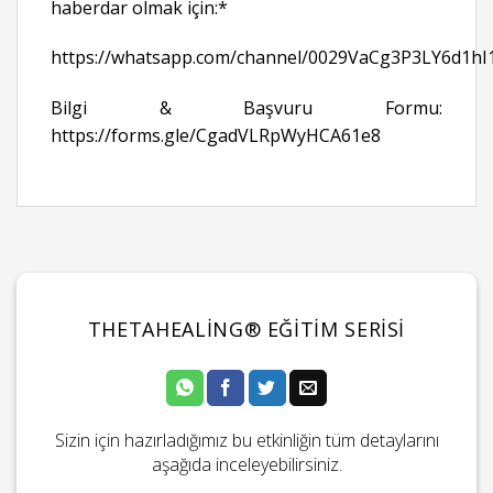
haberdar olmak için:*
https://whatsapp.com/channel/0029VaCg3P3LY6d1hI
Bilgi & Başvuru Formu:
https://forms.gle/CgadVLRpWyHCA61e8
THETAHEALING® EĞITIM SERISI
Sizin için hazırladığımız bu etkinliğin tüm detaylarını
aşağıda inceleyebilirsiniz.