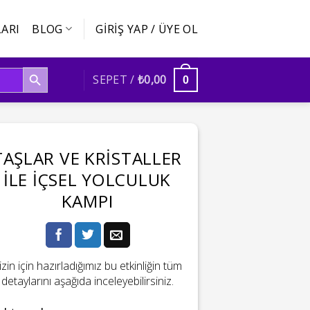
ARI
BLOG
GIRIŞ YAP / ÜYE OL
SEARCH BUTTON
SEPET /
₺
0,00
0
TAŞLAR VE KRISTALLER
ILE İÇSEL YOLCULUK
KAMPI
izin için hazırladığımız bu etkinliğin tüm
detaylarını aşağıda inceleyebilirsiniz.