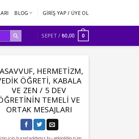
ARI
BLOG
GIRIŞ YAP / ÜYE OL
SEARCH BUTTON
SEPET /
₺
0,00
0
ASAVVUF, HERMETIZM,
VEDIK ÖĞRETI, KABALA
VE ZEN / 5 DEV
ÖĞRETININ TEMELI VE
ORTAK MESAJLARI
izin için hazırladığımız bu etkinliğin tüm