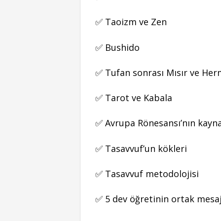
✅ Taoizm ve Zen
✅ Bushido
✅ Tufan sonrası Mısır ve He
✅ Tarot ve Kabala
✅ Avrupa Rönesansı’nın kayn
✅ Tasavvuf’un kökleri
✅ Tasavvuf metodolojisi
✅ 5 dev öğretinin ortak mesaj