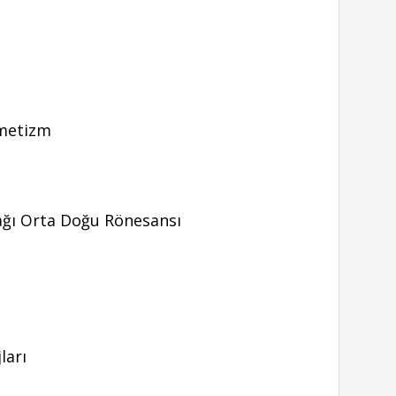
rmetizm
ağı Orta Doğu Rönesansı
ları