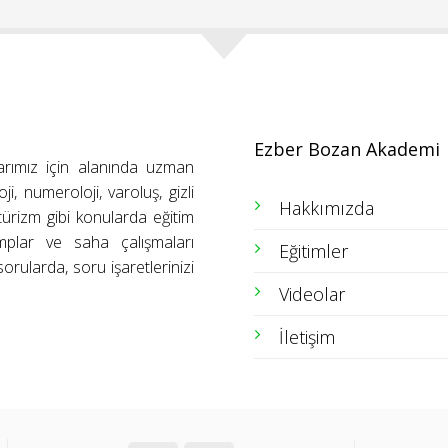
Ezber Bozan Akademi
arımız için alanında uzman
ji, numeroloji, varoluş, gizli
Hakkımızda
ütürizm gibi konularda eğitim
amplar ve saha çalışmaları
Eğitimler
orularda, soru işaretlerinizi
Videolar
İletişim