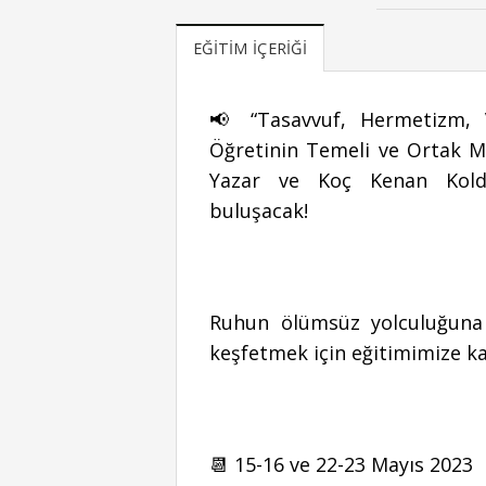
EĞITIM İÇERIĞI
📢 “Tasavvuf, Hermetizm, 
Öğretinin Temeli ve Ortak Mes
Yazar ve Koç Kenan Kolda
buluşacak!
Ruhun ölümsüz yolculuğuna 
keşfetmek için eğitimimize kat
📆 15-16 ve 22-23 Mayıs 2023