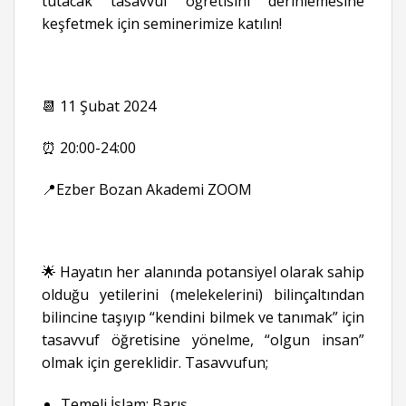
tutacak tasavvuf öğretisini derinlemesine
keşfetmek için seminerimize katılın!
📆 11 Şubat 2024
⏰ 20:00-24:00
📍Ezber Bozan Akademi ZOOM
🌟 Hayatın her alanında potansiyel olarak sahip
olduğu yetilerini (melekelerini) bilinçaltından
bilincine taşıyıp “kendini bilmek ve tanımak” için
tasavvuf öğretisine yönelme, “olgun insan”
olmak için gereklidir. Tasavvufun;
Temeli İslam; Barış,