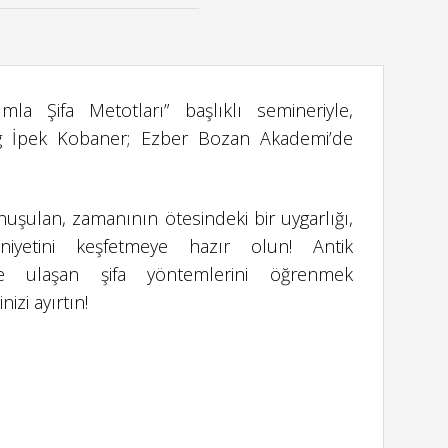
a Şifa Metotları” başlıklı semineriyle,
og İpek Kobaner; Ezber Bozan Akademi’de
şulan, zamanının ötesindeki bir uygarlığı,
iyetini keşfetmeye hazır olun! Antik
 ulaşan şifa yöntemlerini öğrenmek
izi ayırtın!