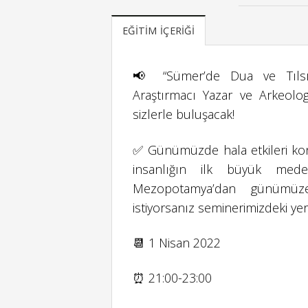
EĞITIM İÇERIĞI
📢 “Sümer’de Dua ve Tılsıml
Araştırmacı Yazar ve Arkeol
sizlerle buluşacak!
✅ Günümüzde hala etkileri konu
insanlığın ilk büyük meden
Mezopotamya’dan günümüze
istiyorsanız seminerimizdeki yerin
📆 1 Nisan 2022
⏰ 21:00-23:00