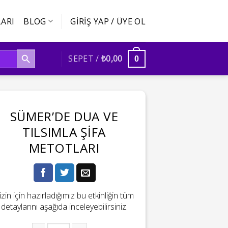
ARI
BLOG
GIRIŞ YAP / ÜYE OL
SEARCH BUTTON
SEPET /
₺
0,00
0
SÜMER’DE DUA VE
TILSIMLA ŞIFA
METOTLARI
izin için hazırladığımız bu etkinliğin tüm
detaylarını aşağıda inceleyebilirsiniz.