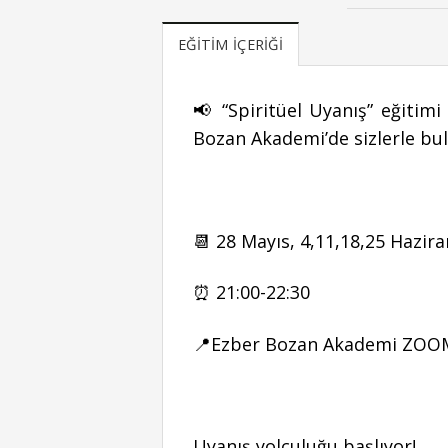
EĞITIM İÇERIĞI
📢 “Spiritüel Uyanış” eğitim
Bozan Akademi’de sizlerle bu
📆 28 Mayıs, 4,11,18,25 Hazi
⏰ 21:00-22:30
📍Ezber Bozan Akademi ZO
Uyanış yolculuğu başlıyor!