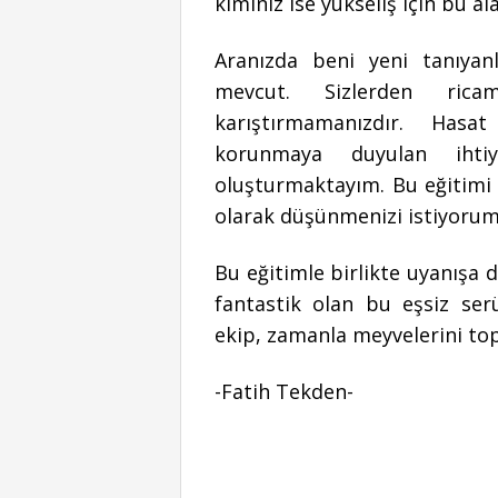
kiminiz ise yükseliş için bu a
Aranızda beni yeni tanıyan
mevcut. Sizlerden rica
karıştırmamanızdır. Hasa
korunmaya duyulan ihtiy
oluşturmaktayım. Bu eğitimi 
olarak düşünmenizi istiyoru
Bu eğitimle birlikte uyanışa 
fantastik olan bu eşsiz ser
ekip, zamanla meyvelerini top
-Fatih Tekden-