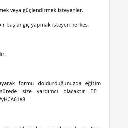
mek veya güçlendirmek isteyenler.
 bir başlangıç yapmak isteyen herkes.
ır.
ıklayarak formu doldurduğunuzda eğitim
sürede size yardımcı olacaktır 👉🏻
WyHCA61e8