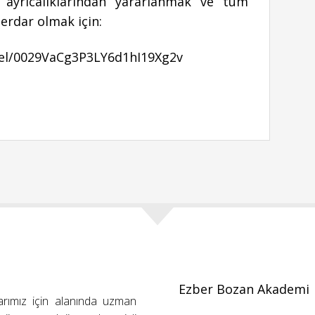
ayrıcalıklarından yararlanmak ve tüm
erdar olmak için:
el/0029VaCg3P3LY6d1hI19Xg2v
Ezber Bozan Akademi
arımız için alanında uzman