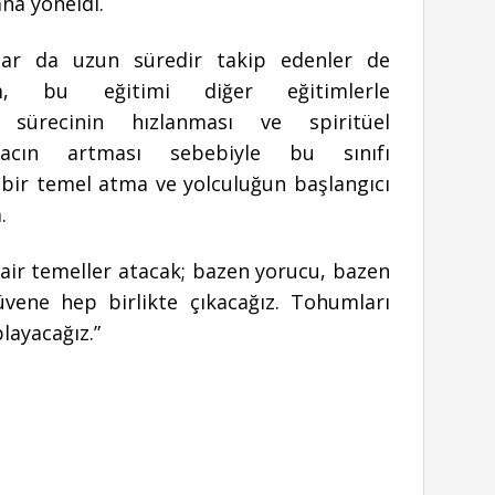
lana yöneldi.
lar da uzun süredir takip edenler de
m, bu eğitimi diğer eğitimlerle
t sürecinin hızlanması ve spiritüel
acın artması sebebiyle bu sınıfı
bir temel atma ve yolculuğun başlangıcı
m.
dair temeller atacak; bazen yorucu, bazen
üvene hep birlikte çıkacağız. Tohumları
layacağız.”