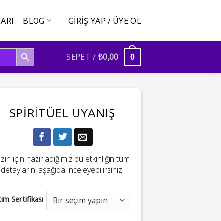
ARI
BLOG
GIRIŞ YAP / ÜYE OL
SEARCH BUTTON
SEPET /
₺
0,00
0
SPIRITÜEL UYANIŞ
izin için hazırladığımız bu etkinliğin tüm
detaylarını aşağıda inceleyebilirsiniz.
tim Sertifikası