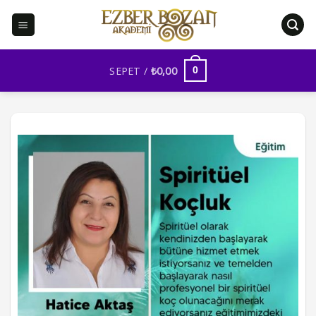
İçeriğe
atla
SEPET /
₺
0,00
0