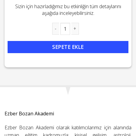
Sizin için hazırladığımız bu etkinliğin tüm detaylarını
aşağıda inceleyebilirsiniz.
Sırlarıyla İBNÜ-L ARABÎ adet
SEPETE EKLE
Ezber Bozan Akademi
Ezber Bozan Akademi olarak katılımcılarımız için alanında
uzman eğitim kadromuzla; kişisel gelişim, astroloji,