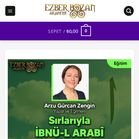
İçeriğe
atla
SEPET /
₺
0,00
0