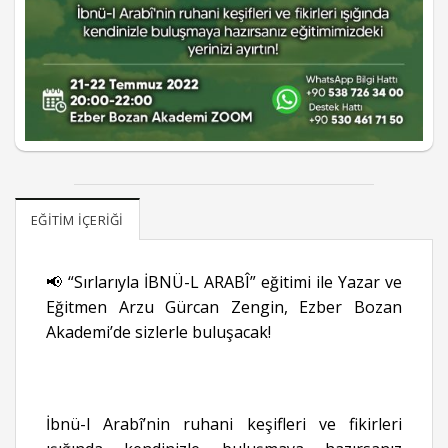
EĞITIM İÇERIĞI
📢 “Sırlarıyla İBNÜ-L ARABÎ” eğitimi ile Yazar ve
Eğitmen Arzu Gürcan Zengin, Ezber Bozan
Akademi’de sizlerle buluşacak!
İbnü-l Arabî’nin ruhani keşifleri ve fikirleri