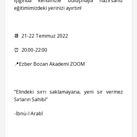
ışığında kendinizle buluşmaya hazırsanız
eğitimimizdeki yerinizi ayırtın!
📆 21-22 Temmuz 2022
⏰ 20:00-22:00
📍Ezber Bozan Akademi ZOOM
“Elindeki sırrı saklamayana, yeni sır vermez
Sırların Sahibi”
-İbnü-l Arabî