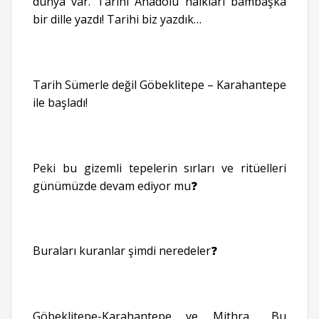
dünya var. Tarihi Anadolu halkları bambaşka
bir dille yazdı! Tarihi biz yazdık…
Tarih Sümerle değil Göbeklitepe – Karahantepe
ile başladı!
Peki bu gizemli tepelerin sırları ve ritüelleri
günümüzde devam ediyor mu❓
Buraları kuranlar şimdi neredeler❓
Göbeklitepe-Karahantepe ve Mithra… Bu