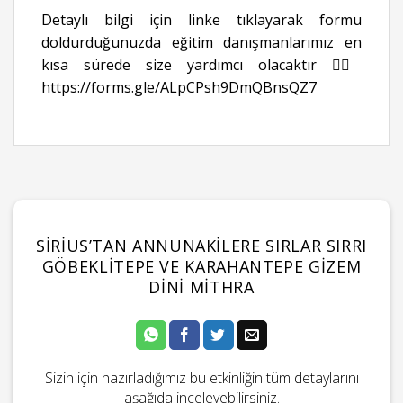
Detaylı bilgi için linke tıklayarak formu
doldurduğunuzda eğitim danışmanlarımız en
kısa sürede size yardımcı olacaktır 👉🏻
https://forms.gle/ALpCPsh9DmQBnsQZ7
SIRIUS’TAN ANNUNAKILERE SIRLAR SIRRI
GÖBEKLITEPE VE KARAHANTEPE GIZEM
DINI MITHRA
Sizin için hazırladığımız bu etkinliğin tüm detaylarını
aşağıda inceleyebilirsiniz.