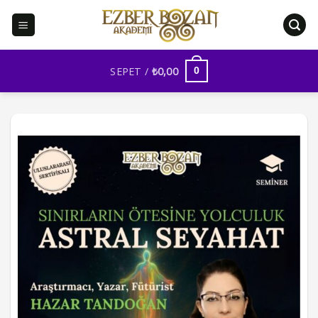
İçeriğe
atla
SEPET /
₺
0,00
0