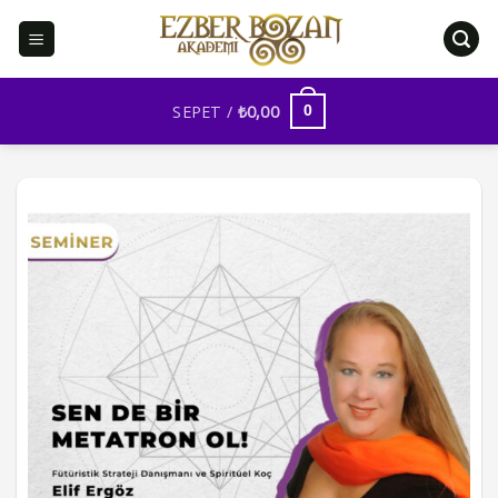
İçeriğe
atla
SEPET /
₺
0,00
0