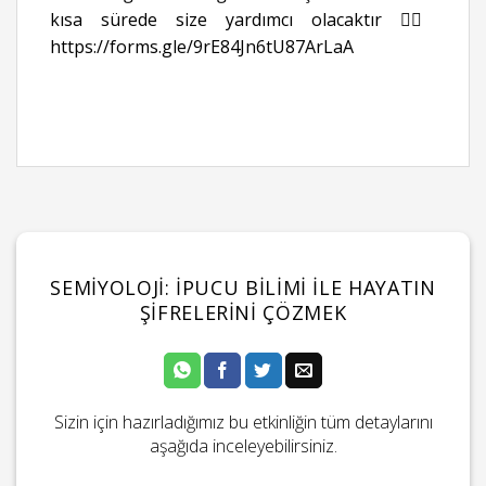
kısa sürede size yardımcı olacaktır 👉🏻
https://forms.gle/9rE84Jn6tU87ArLaA
SEMIYOLOJI: İPUCU BILIMI ILE HAYATIN
ŞIFRELERINI ÇÖZMEK
Sizin için hazırladığımız bu etkinliğin tüm detaylarını
aşağıda inceleyebilirsiniz.