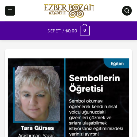
İçeriğe
atla
SEPET /
₺
0,00
0