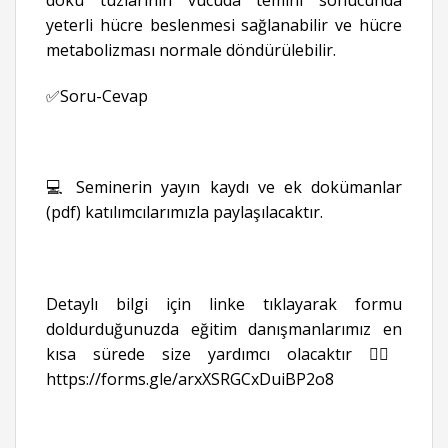
doku tuzlarının vücuda temini sonucunda
yeterli hücre beslenmesi sağlanabilir ve hücre
metabolizması normale döndürülebilir.
✅Soru-Cevap
💻 Seminerin yayın kaydı ve ek dokümanlar
(pdf) katılımcılarımızla paylaşılacaktır.
Detaylı bilgi için linke tıklayarak formu
doldurduğunuzda eğitim danışmanlarımız en
kısa sürede size yardımcı olacaktır 👉🏻
https://forms.gle/arxXSRGCxDuiBP2o8